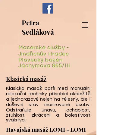
Petra
Sedláková
Masérské služby -
Jindřichův Hradec
Plavecký bazén
Jáchymova 865/III
Klasická masáž
Klasická masáž patří mezi manuální
relaxační techniky působící okamžitě
a jednorázově nejen na tělesný, ale i
duševní stav masírované osoby.
Odstraňuje únavu, ochablost,
ztuhlost, zkrácení a bolestivost
svalstva.
Havajská masáž LOMI - LOMI