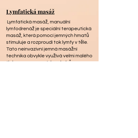
Lymfatická masáž
Lymfatická masáž, manuální
lymfodrenáž je speciální terapeutická
masáž, která pomocí jemných hmatů
stimuluje a rozproudí tok lymfy v těle.
Tato neinvazivní jemná masážní
technika obvykle využívá velmi malého
tlaku a pumpovacích pohybů,
prostřednictvím kterých stimuluje
lymfatické cévy uložené těsně pod
kůží.
Kontraindikace masáží
Kontraindikací rozumíme stav, kdy
masáž nelze z nějakého důvodu
provádět.
horečka
akutní stavy