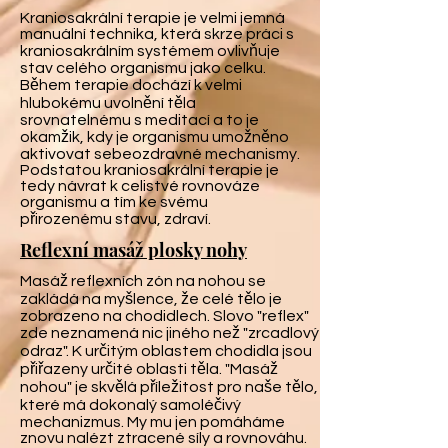
Kraniosakrální terapie je velmi jemná
manuální technika, která skrze práci s
kraniosakrálním systémem ovlivňuje
stav celého organismu jako celku.
Během terapie dochází k velmi
hlubokému uvolnění těla
srovnatelnému s meditací a to je
okamžik, kdy je organismu umožněno
aktivovat sebeozdravné mechanismy.
Podstatou kraniosakrální terapie je
tedy návrat k celistvé rovnováze
organismu a tím ke svému
přirozenému stavu, zdraví.
Reflexní masáž plosky nohy
Masáž reflexních zón na nohou se
zakládá na myšlence, že celé tělo je
zobrazeno na chodidlech. Slovo "reflex"
zde neznamená nic jiného než "zrcadlový
odraz". K určitým oblastem chodidla jsou
přiřazeny určité oblasti těla. "Masáž
nohou" je skvělá příležitost pro naše tělo,
které má dokonalý samoléčivý
mechanizmus. My mu jen pomáháme
znovu nalézt ztracené síly a rovnováhu.